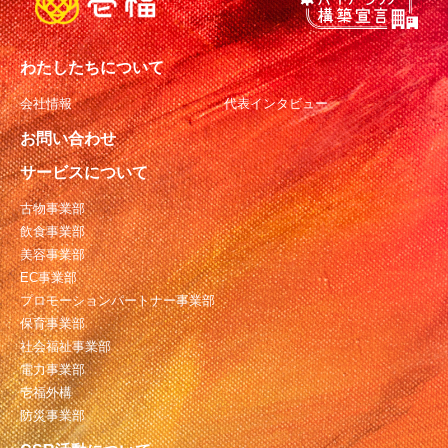
わたしたちについて
会社情報
代表インタビュー
お問い合わせ
サービスについて
古物事業部
飲食事業部
美容事業部
EC事業部
プロモーションパートナー事業部
保育事業部
社会福祉事業部
電力事業部
壱福外構
防災事業部