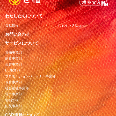
わたしたちについて
会社情報
代表インタビュー
お問い合わせ
サービスについて
古物事業部
飲食事業部
美容事業部
EC事業部
プロモーションパートナー事業部
保育事業部
社会福祉事業部
電力事業部
壱福外構
防災事業部
CSR活動について