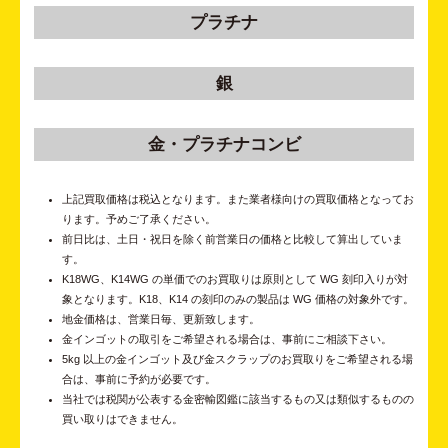
プラチナ
銀
金・プラチナコンビ
上記買取価格は税込となります。また業者様向けの買取価格となってお
ります。予めご了承ください。
前日比は、土日・祝日を除く前営業日の価格と比較して算出していま
す。
K18WG、K14WG の単価でのお買取りは原則として WG 刻印入りが対
象となります。K18、K14 の刻印のみの製品は WG 価格の対象外です。
地金価格は、営業日毎、更新致します。
金インゴットの取引をご希望される場合は、事前にご相談下さい。
5kg 以上の金インゴット及び金スクラップのお買取りをご希望される場
合は、事前に予約が必要です。
当社では税関が公表する金密輸図鑑に該当するもの又は類似するものの
買い取りはできません。