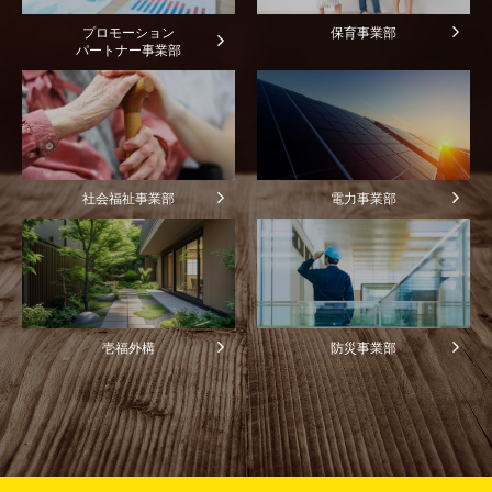
プロモーション
保育事業部
パートナー事業部
社会福祉事業部
電力事業部
壱福外構
防災事業部