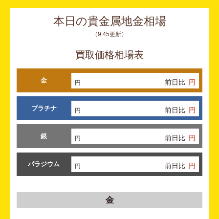
本日の貴金属地金相場
（9:45更新）
買取価格相場表
金
前日比
円
円
プラチナ
前日比
円
円
銀
前日比
円
円
パラジウム
前日比
円
円
金