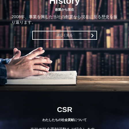
History
創業から現在
2008年、事業を興した当社の創業から現在に至る歴史を振
り返ります。
詳しく見る
CSR
わたしたちの社会貢献について