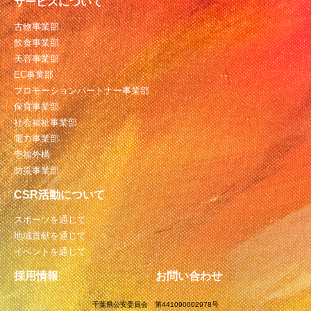
サービスについて
古物事業部
飲食事業部
美容事業部
EC事業部
プロモーションパートナー事業部
保育事業部
社会福祉事業部
電力事業部
壱福外構
防災事業部
CSR活動について
スポーツを通じて
地域貢献を通じて
イベントを通じて
採用情報
お問い合わせ
千葉県公安委員会 第441090002978号