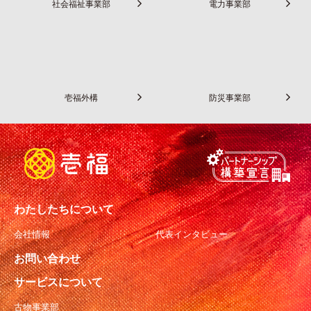
社会福祉事業部
電力事業部
壱福外構
防災事業部
わたしたちについて
会社情報
代表インタビュー
お問い合わせ
サービスについて
古物事業部