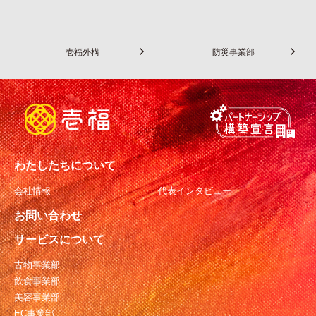
壱福外構
防災事業部
わたしたちについて
会社情報
代表インタビュー
お問い合わせ
サービスについて
古物事業部
飲食事業部
美容事業部
EC事業部