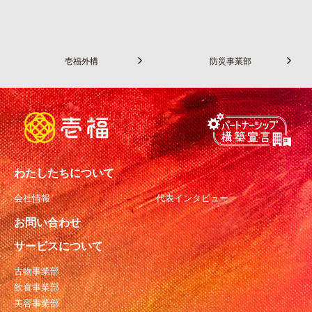
壱福外構
防災事業部
わたしたちについて
会社情報
代表インタビュー
お問い合わせ
サービスについて
古物事業部
飲食事業部
美容事業部