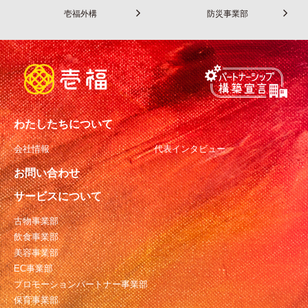
壱福外構
防災事業部
わたしたちについて
会社情報
代表インタビュー
お問い合わせ
サービスについて
古物事業部
飲食事業部
美容事業部
EC事業部
プロモーションパートナー事業部
保育事業部