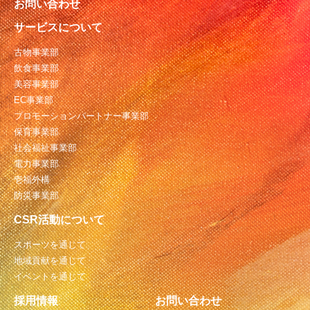
お問い合わせ
サービスについて
古物事業部
飲食事業部
美容事業部
EC事業部
プロモーションパートナー事業部
保育事業部
社会福祉事業部
電力事業部
壱福外構
防災事業部
CSR活動について
スポーツを通じて
地域貢献を通じて
イベントを通じて
採用情報
お問い合わせ