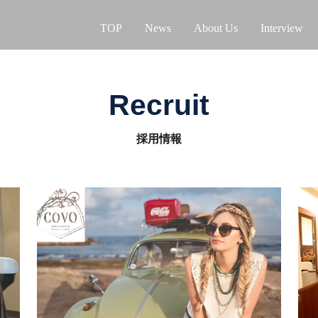
TOP
News
About Us
Interview
Recruit
採用情報