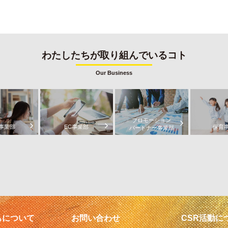
わたしたちが取り組んでいるコト
Our Business
プロモーション
事業部
EC事業部
保育
パートナー事業部
ちについて
お問い合わせ
CSR活動に