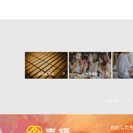
古物事業部
飲食事業部
美容
壱福外構
わたした