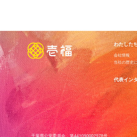
わたした
会社情報
当社の歴史
代表イン
千葉県公安委員会 第441090002978号