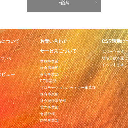
ちについて
お問い合わせ
CSR活動に
サービスについて
スポーツを通じ
について
地域貢献を通じ
古物事業部
イベントを通じ
飲食事業部
タビュー
美容事業部
EC事業部
プロモーションパートナー事業部
保育事業部
社会福祉事業部
電力事業部
壱福外構
防災事業部