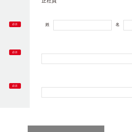
正社員
姓
名