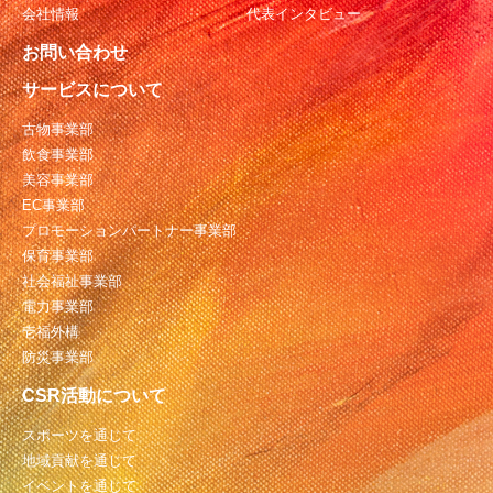
会社情報
代表インタビュー
お問い合わせ
サービスについて
古物事業部
飲食事業部
美容事業部
EC事業部
プロモーションパートナー事業部
保育事業部
社会福祉事業部
電力事業部
壱福外構
防災事業部
CSR活動について
スポーツを通じて
地域貢献を通じて
イベントを通じて