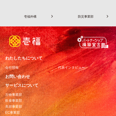
壱福外構
防災事業部
わたしたちについて
会社情報
代表インタビュー
お問い合わせ
サービスについて
古物事業部
飲食事業部
美容事業部
EC事業部