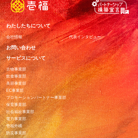
わたしたちについて
会社情報
代表インタビュー
お問い合わせ
サービスについて
古物事業部
飲食事業部
美容事業部
EC事業部
プロモーションパートナー事業部
保育事業部
社会福祉事業部
電力事業部
壱福外構
防災事業部