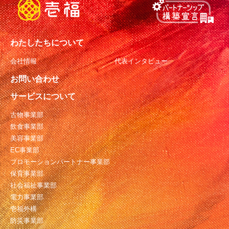
わたしたちについて
会社情報
代表インタビュー
お問い合わせ
サービスについて
古物事業部
飲食事業部
美容事業部
EC事業部
プロモーションパートナー事業部
保育事業部
社会福祉事業部
電力事業部
壱福外構
防災事業部