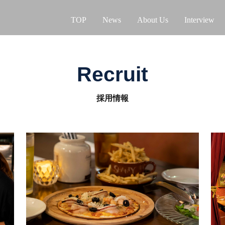
TOP
News
About Us
Interview
Recruit
採用情報