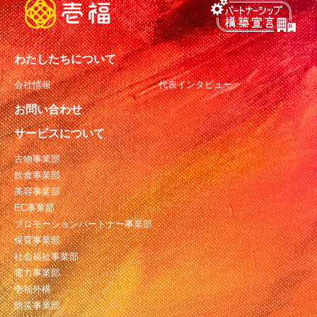
わたしたちについて
会社情報
代表インタビュー
お問い合わせ
サービスについて
古物事業部
飲食事業部
美容事業部
EC事業部
プロモーションパートナー事業部
保育事業部
社会福祉事業部
電力事業部
壱福外構
防災事業部