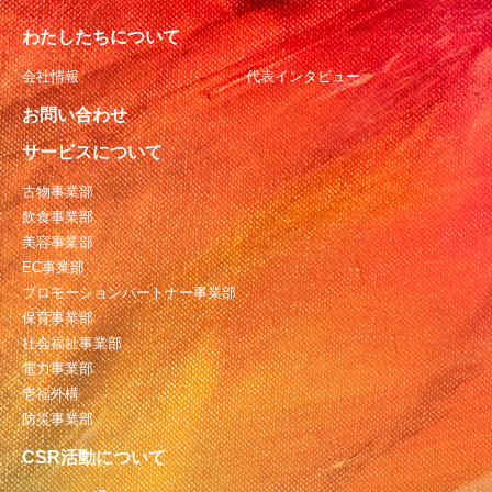
わたしたちについて
会社情報
代表インタビュー
お問い合わせ
サービスについて
古物事業部
飲食事業部
美容事業部
EC事業部
プロモーションパートナー事業部
保育事業部
社会福祉事業部
電力事業部
壱福外構
防災事業部
CSR活動について